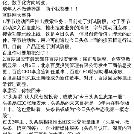
化、数字化方向转变。
成年人不做选择题，两个我都要！！
互联网大事件
1.字节跳动回应推出搜索业务：目前处于测试阶段。对于字节
跳动深入百度腹地、推出搜索业务的消息，字节跳动回应称，
搜索功能已经上线，这是今日头条「信息创造价值」理念的延
伸。字节跳动称，用户可能通过今日头条上面的搜索框进行试
用。目前，产品还处于测试阶段。
百度你可要加把劲了！
2.百度回应李彦宏卸任百度投资董事：属正常调整。企查查数
据显示，3月6日，北京百度投资管理有限公司发生工商信息变
更，百度CEO李彦宏卸任董事，百度CEO特别助理马东敏，
百度高级副总裁王海峰成为新任董事。对此，百度回应称属正
常管理调整。
李彦宏，你快回来~
3.“头条易”获人民创投投资，或成为“今日头条生态第一股”。
头条易CEO张瑾表示，头条易的未来目标是，3年内在科创板
上市。这也意味着，头条易或成为“今日头条生态化第一概念
股”。
过去3年里，头条易相继推出图文社交流量服务（头条号、微
头条、悟空问答）、企业新媒体服务（头条号认证、深度内容