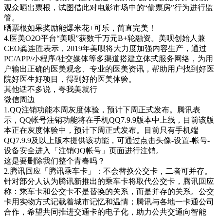
观众晒出票根，试图借此对电影市场中的“偷票房”行为进行监
管。
晒票根如果奖励能爆米花+可乐，简直完美！
4.医美O2O平台“美呗”获数千万元B+轮融资。美呗创始人兼
CEO龚连胜表示，2019年美呗将大力度加强内容生产，通过
PC/APP/小程序/社交媒体等多渠道搭建立体式服务网络，为用
户输出正确的医美观念、专业的医美资讯，帮助用户找到好医
院好医生好项目，得到好的医美体验。
其他话不多说，夸我美就行
微信周边
1.QQ注销功能本周灰度体验，预计下周正式发布。腾讯表
示，QQ帐号注销功能将在手机QQ7.9.9版本中上线，目前该版
本正在灰度体验中，预计下周正式发布。目前只有手机端
QQ7.9.9及以上版本提供该功能，可通过点击头像-设置-帐号-
设备安全进入「注销QQ帐号」页面进行注销。
这是要删除我们整个青春吗？
2.腾讯回应「腾讯乘车卡」：不会替换公交卡，二者可并存。
针对部分人认为腾讯新推出的乘车卡将取代公交卡，腾讯回应
称：乘车卡和公交卡不是替换的关系，而是并存的关系。公交
卡用实物方式记载着城市记忆和温情；腾讯与各地一卡通公司
合作，希望共同推进交通卡的电子化，助力公共交通向智能