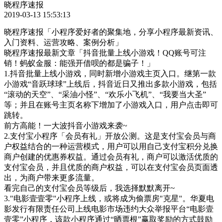
晓程序速报
2019-03-13 15:53:13
晓程序速报「小程序爱好者的聚集地，分享小程序最新资讯、
入门资料、运营攻略、案例分析」
晓程序速报最新文章「抖音批量上线小游戏！QQ账号可注
销！蚂蚁金服：能强开借呗的都是骗子！」
1.抖音批量上线小游戏，同时新增小游戏主页入口。继第一款
小游戏“音跃球球”上线后，抖音近日又推出多款小游戏，包括
“滚动的天空”、“采油小怪”、“欢乐小飞机”、“我要当大圣”
等；并且在账号主页名称下增加了小游戏入口，用户点击即可
跳转。
前方高能！一大波抖音小游戏来袭~
2.支付宝小程序「会员有礼」开放公测。这是支付宝会员与商
户权益结合的一种运营模式，用户可以用自己支付宝积分兑换
商户创建的优惠券权益。通过会员有礼，商户可以激活优质的
支付宝会员，并且优质的商户权益，可以在支付宝会员页面透
出，为商户带来更多流量。
看完自己的支付宝会员等级后，我选择默默离开~
3."电影壹壹零"小程序上线，或将成为偷票房"克星"。华夏电
影发行有限责任公司上线电影市场违约大众举报平台“电影壹
壹零”小程序，该款小程序通过“晒票根”赢取奖励的方式鼓励