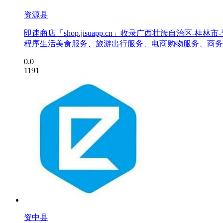
资源县
即速商店「shop.jisuapp.cn」收录广西壮族自
程序生活美食服务、旅游出行服务、电商购物服务、商务
0.0
1191
资中县