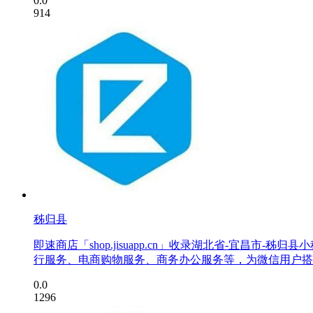
0.0
914
秭归县
即速商店「shop.jisuapp.cn」收录湖北省-宜
行服务、电商购物服务、商务办公服务等，为微信用户搭
0.0
1296