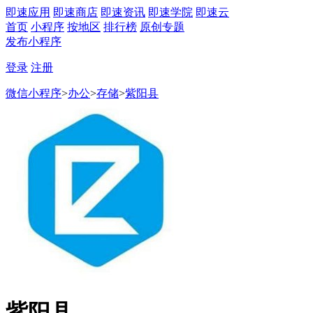
即速应用
即速商店
即速资讯
即速学院
即速云
首页
小程序
按地区
排行榜
原创专题
发布小程序
登录
注册
微信小程序
>
办公
>
存储
>
紫阳县
紫阳县