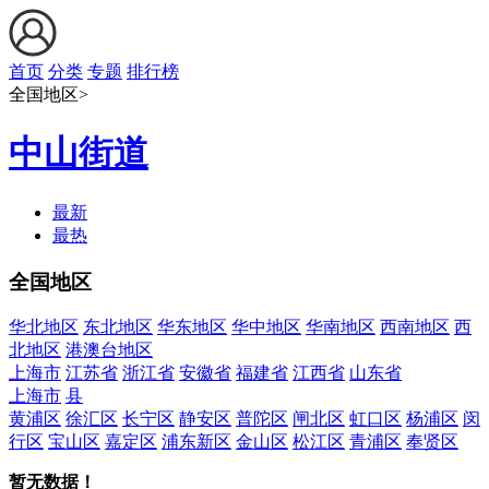
首页
分类
专题
排行榜
全国地区>
中山街道
最新
最热
全国地区
华北地区
东北地区
华东地区
华中地区
华南地区
西南地区
西
北地区
港澳台地区
上海市
江苏省
浙江省
安徽省
福建省
江西省
山东省
上海市
县
黄浦区
徐汇区
长宁区
静安区
普陀区
闸北区
虹口区
杨浦区
闵
行区
宝山区
嘉定区
浦东新区
金山区
松江区
青浦区
奉贤区
暂无数据！