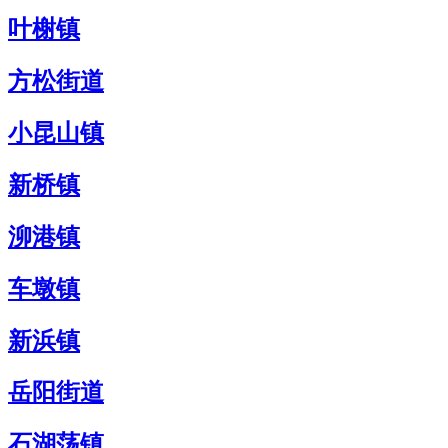
叶榭镇
方松街道
小昆山镇
新桥镇
泖港镇
车墩镇
新浜镇
岳阳街道
石湖荡镇