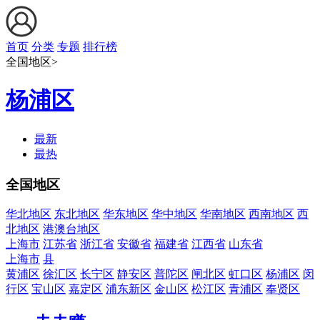
首页
分类
专题
排行榜
全国地区>
杨浦区
最新
最热
全国地区
华北地区
东北地区
华东地区
华中地区
华南地区
西南地区
西
北地区
港澳台地区
上海市
江苏省
浙江省
安徽省
福建省
江西省
山东省
上海市
县
黄浦区
徐汇区
长宁区
静安区
普陀区
闸北区
虹口区
杨浦区
闵
行区
宝山区
嘉定区
浦东新区
金山区
松江区
青浦区
奉贤区