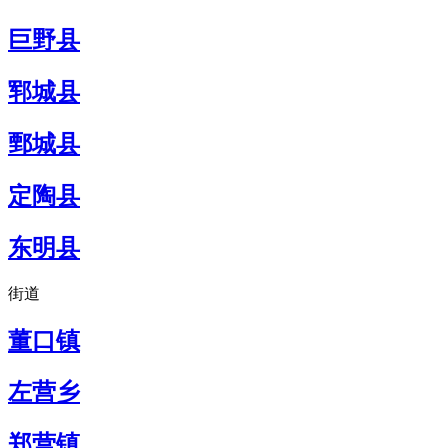
巨野县
郓城县
鄄城县
定陶县
东明县
街道
董口镇
左营乡
郑营镇