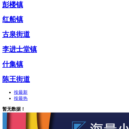
彭楼镇
红船镇
古泉街道
李进士堂镇
什集镇
陈王街道
按最新
按最热
暂无数据！