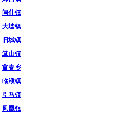
闫什镇
大埝镇
旧城镇
箕山镇
富春乡
临濮镇
引马镇
凤凰镇