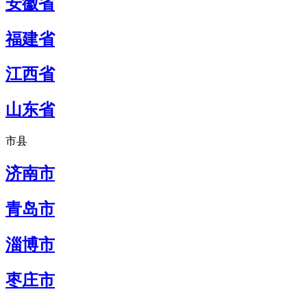
安徽省
福建省
江西省
山东省
市县
济南市
青岛市
淄博市
枣庄市