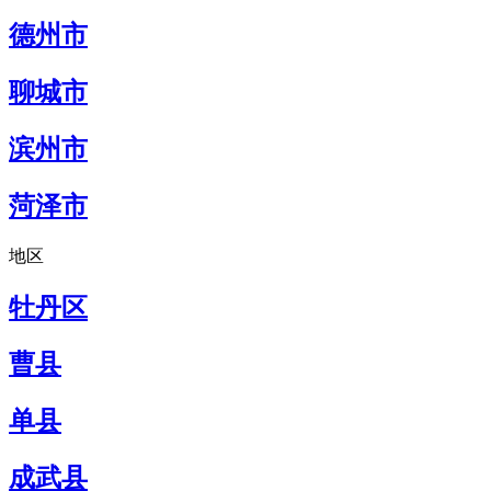
德州市
聊城市
滨州市
菏泽市
地区
牡丹区
曹县
单县
成武县