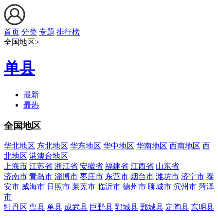
首页
分类
专题
排行榜
全国地区>
单县
最新
最热
全国地区
华北地区
东北地区
华东地区
华中地区
华南地区
西南地区
西
北地区
港澳台地区
上海市
江苏省
浙江省
安徽省
福建省
江西省
山东省
济南市
青岛市
淄博市
枣庄市
东营市
烟台市
潍坊市
济宁市
泰
安市
威海市
日照市
莱芜市
临沂市
德州市
聊城市
滨州市
菏泽
市
牡丹区
曹县
单县
成武县
巨野县
郓城县
鄄城县
定陶县
东明县