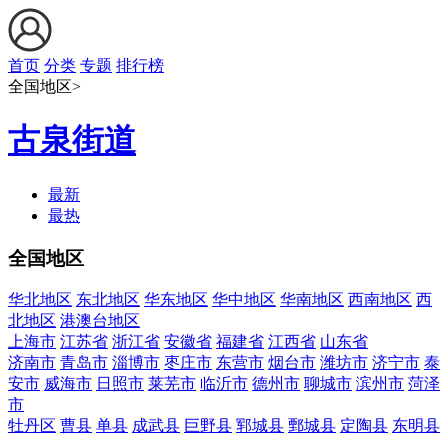
首页
分类
专题
排行榜
全国地区>
古泉街道
最新
最热
全国地区
华北地区
东北地区
华东地区
华中地区
华南地区
西南地区
西
北地区
港澳台地区
上海市
江苏省
浙江省
安徽省
福建省
江西省
山东省
济南市
青岛市
淄博市
枣庄市
东营市
烟台市
潍坊市
济宁市
泰
安市
威海市
日照市
莱芜市
临沂市
德州市
聊城市
滨州市
菏泽
市
牡丹区
曹县
单县
成武县
巨野县
郓城县
鄄城县
定陶县
东明县