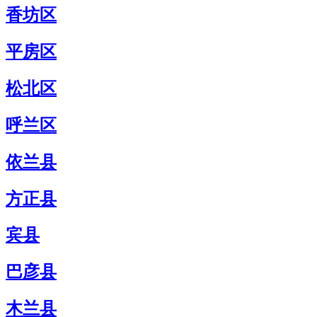
香坊区
平房区
松北区
呼兰区
依兰县
方正县
宾县
巴彦县
木兰县