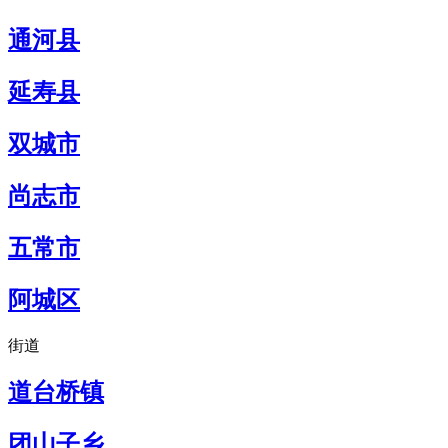
通河县
延寿县
双城市
尚志市
五常市
阿城区
街道
道台桥镇
团山子乡