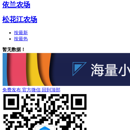
依兰农场
松花江农场
按最新
按最热
暂无数据！
免费发布
官方微信
回到顶部