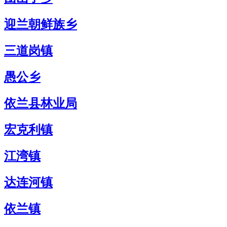
迎兰朝鲜族乡
三道岗镇
愚公乡
依兰县林业局
宏克利镇
江湾镇
达连河镇
依兰镇