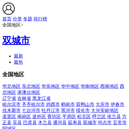
首页
分类
专题
排行榜
全国地区>
双城市
最新
最热
全国地区
华北地区
东北地区
华东地区
华中地区
华南地区
西南地区
西
北地区
港澳台地区
辽宁省
吉林省
黑龙江省
哈尔滨市
齐齐哈尔市
鸡西市
鹤岗市
双鸭山市
大庆市
伊春市
佳木斯市
七台河市
牡丹江市
黑河市
绥化市
大兴安岭地区
道里区
南岗区
道外区
香坊区
平房区
松北区
呼兰区
依兰县
方
正县
宾县
巴彦县
木兰县
通河县
延寿县
双城市
尚志市
五常市
阿城区