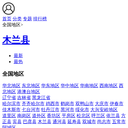
首页
分类
专题
排行榜
全国地区>
木兰县
最新
最热
全国地区
华北地区
东北地区
华东地区
华中地区
华南地区
西南地区
西
北地区
港澳台地区
辽宁省
吉林省
黑龙江省
哈尔滨市
齐齐哈尔市
鸡西市
鹤岗市
双鸭山市
大庆市
伊春市
佳木斯市
七台河市
牡丹江市
黑河市
绥化市
大兴安岭地区
道里区
南岗区
道外区
香坊区
平房区
松北区
呼兰区
依兰县
方
正县
宾县
巴彦县
木兰县
通河县
延寿县
双城市
尚志市
五常市
阿城区