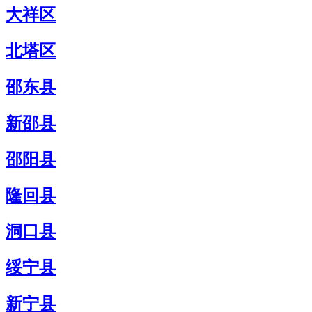
大祥区
北塔区
邵东县
新邵县
邵阳县
隆回县
洞口县
绥宁县
新宁县