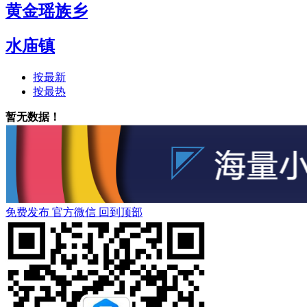
黄金瑶族乡
水庙镇
按最新
按最热
暂无数据！
免费发布
官方微信
回到顶部