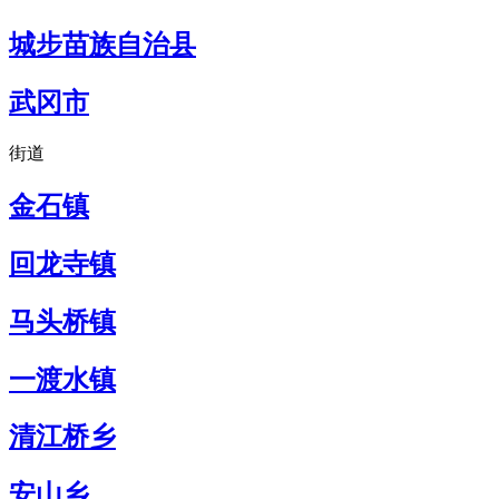
城步苗族自治县
武冈市
街道
金石镇
回龙寺镇
马头桥镇
一渡水镇
清江桥乡
安山乡