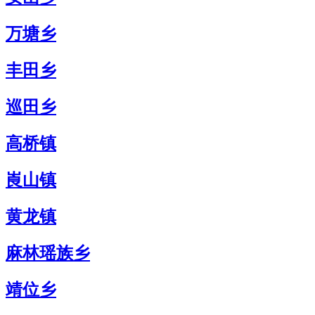
万塘乡
丰田乡
巡田乡
高桥镇
崀山镇
黄龙镇
麻林瑶族乡
靖位乡