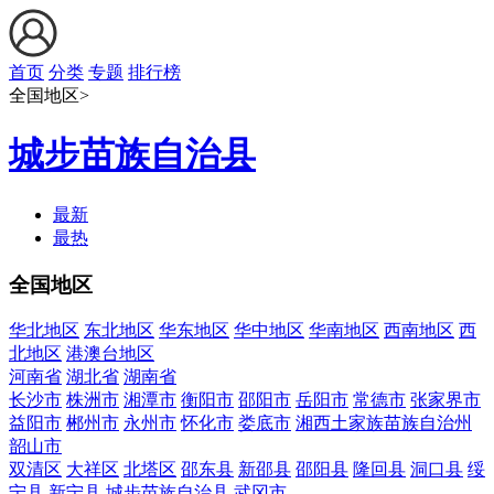
首页
分类
专题
排行榜
全国地区>
城步苗族自治县
最新
最热
全国地区
华北地区
东北地区
华东地区
华中地区
华南地区
西南地区
西
北地区
港澳台地区
河南省
湖北省
湖南省
长沙市
株洲市
湘潭市
衡阳市
邵阳市
岳阳市
常德市
张家界市
益阳市
郴州市
永州市
怀化市
娄底市
湘西土家族苗族自治州
韶山市
双清区
大祥区
北塔区
邵东县
新邵县
邵阳县
隆回县
洞口县
绥
宁县
新宁县
城步苗族自治县
武冈市