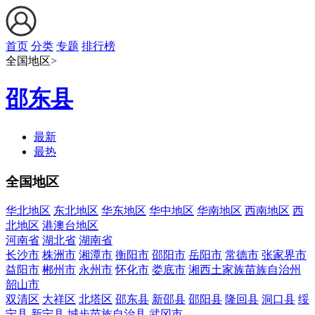
首页
分类
专题
排行榜
全国地区>
邵东县
最新
最热
全国地区
华北地区
东北地区
华东地区
华中地区
华南地区
西南地区
西
北地区
港澳台地区
河南省
湖北省
湖南省
长沙市
株洲市
湘潭市
衡阳市
邵阳市
岳阳市
常德市
张家界市
益阳市
郴州市
永州市
怀化市
娄底市
湘西土家族苗族自治州
韶山市
双清区
大祥区
北塔区
邵东县
新邵县
邵阳县
隆回县
洞口县
绥
宁县
新宁县
城步苗族自治县
武冈市