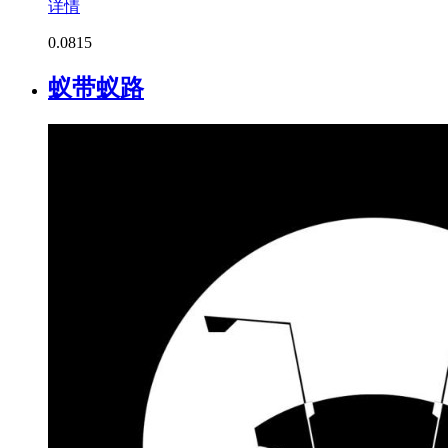
详情
0.0
815
蚁带蚁路