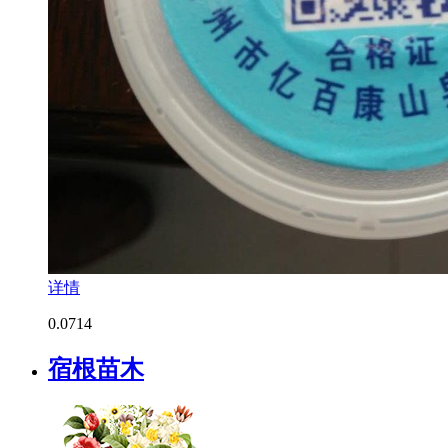
详情
0.0
714
宿根苗木