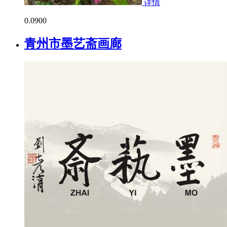
详情
0.0
900
青州市墨艺斋画廊