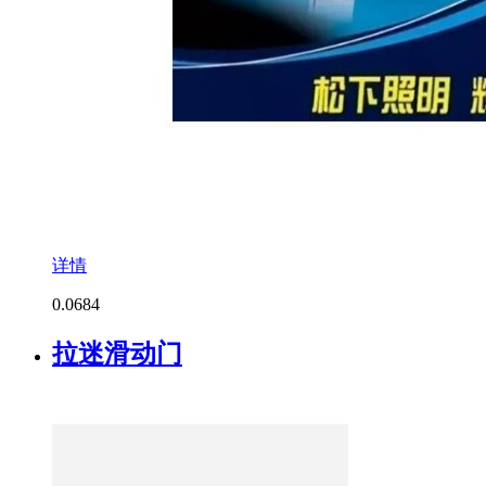
详情
0.0
684
拉迷滑动门