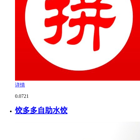
详情
0.0
721
饺多多自助水饺