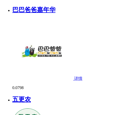
巴巴爸爸嘉年华
详情
0.0
798
五更农