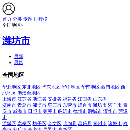
首页
分类
专题
排行榜
全国地区>
潍坊市
最新
最热
全国地区
华北地区
东北地区
华东地区
华中地区
华南地区
西南地区
西
北地区
港澳台地区
上海市
江苏省
浙江省
安徽省
福建省
江西省
山东省
济南市
青岛市
淄博市
枣庄市
东营市
烟台市
潍坊市
济宁市
泰
安市
威海市
日照市
莱芜市
临沂市
德州市
聊城市
滨州市
菏泽
市
潍城区
寒亭区
坊子区
奎文区
临朐县
昌乐县
青州市
诸城市
寿
光市
安丘市
高密市
昌邑市
高新区