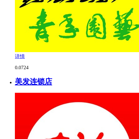
详情
0.0
724
美发连锁店