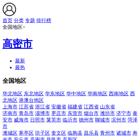
首页
分类
专题
排行榜
全国地区>
高密市
最新
最热
全国地区
华北地区
东北地区
华东地区
华中地区
华南地区
西南地区
西
北地区
港澳台地区
上海市
江苏省
浙江省
安徽省
福建省
江西省
山东省
济南市
青岛市
淄博市
枣庄市
东营市
烟台市
潍坊市
济宁市
泰
安市
威海市
日照市
莱芜市
临沂市
德州市
聊城市
滨州市
菏泽
市
潍城区
寒亭区
坊子区
奎文区
临朐县
昌乐县
青州市
诸城市
寿
光市
安丘市
高密市
昌邑市
高新区