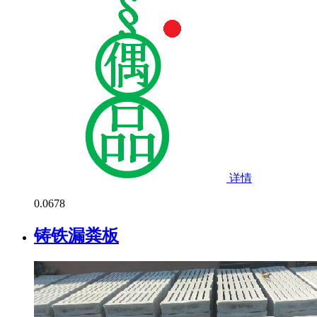
详情
0.0
678
铸铁漏粪板