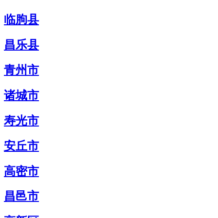
临朐县
昌乐县
青州市
诸城市
寿光市
安丘市
高密市
昌邑市