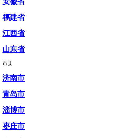
安徽省
福建省
江西省
山东省
市县
济南市
青岛市
淄博市
枣庄市