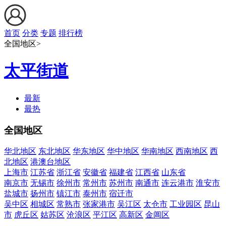
首页
分类
专题
排行榜
全国地区>
太平街道
最新
最热
全国地区
华北地区
东北地区
华东地区
华中地区
华南地区
西南地区
西
北地区
港澳台地区
上海市
江苏省
浙江省
安徽省
福建省
江西省
山东省
南京市
无锡市
徐州市
常州市
苏州市
南通市
连云港市
淮安市
盐城市
扬州市
镇江市
泰州市
宿迁市
吴中区
相城区
常熟市
张家港市
吴江区
太仓市
工业园区
昆山
市
虎丘区
姑苏区
沧浪区
平江区
高新区
金阊区