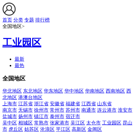
首页
分类
专题
排行榜
全国地区>
工业园区
最新
最热
全国地区
华北地区
东北地区
华东地区
华中地区
华南地区
西南地区
西
北地区
港澳台地区
上海市
江苏省
浙江省
安徽省
福建省
江西省
山东省
南京市
无锡市
徐州市
常州市
苏州市
南通市
连云港市
淮安市
盐城市
扬州市
镇江市
泰州市
宿迁市
吴中区
相城区
常熟市
张家港市
吴江区
太仓市
工业园区
昆山
市
虎丘区
姑苏区
沧浪区
平江区
高新区
金阊区