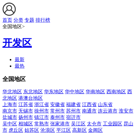
首页
分类
专题
排行榜
全国地区>
开发区
最新
最热
全国地区
华北地区
东北地区
华东地区
华中地区
华南地区
西南地区
西
北地区
港澳台地区
上海市
江苏省
浙江省
安徽省
福建省
江西省
山东省
南京市
无锡市
徐州市
常州市
苏州市
南通市
连云港市
淮安市
盐城市
扬州市
镇江市
泰州市
宿迁市
吴中区
相城区
常熟市
张家港市
吴江区
太仓市
工业园区
昆山
市
虎丘区
姑苏区
沧浪区
平江区
高新区
金阊区