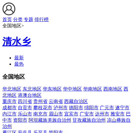
首页
分类
专题
排行榜
全国地区>
清水乡
最新
最热
全国地区
华北地区
东北地区
华东地区
华中地区
华南地区
西南地区
西
北地区
港澳台地区
重庆市
四川省
贵州省
云南省
西藏自治区
成都市
自贡市
攀枝花市
泸州市
德阳市
绵阳市
广元市
遂宁市
内江市
乐山市
南充市
眉山市
宜宾市
广安市
达州市
雅安市
巴
中市
资阳市
阿坝藏族羌族自治州
甘孜藏族自治州
凉山彝族自
治州
雁江区
安岳县
乐至县
简阳市