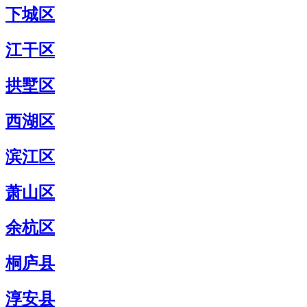
下城区
江干区
拱墅区
西湖区
滨江区
萧山区
余杭区
桐庐县
淳安县