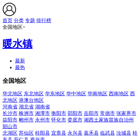
首页
分类
专题
排行榜
全国地区>
暖水镇
最新
最热
全国地区
华北地区
东北地区
华东地区
华中地区
华南地区
西南地区
西
北地区
港澳台地区
河南省
湖北省
湖南省
长沙市
株洲市
湘潭市
衡阳市
邵阳市
岳阳市
常德市
张家界市
益阳市
郴州市
永州市
怀化市
娄底市
湘西土家族苗族自治州
韶山市
北湖区
苏仙区
桂阳县
宜章县
永兴县
嘉禾县
临武县
汝城县
桂
东县
安仁县
资兴市