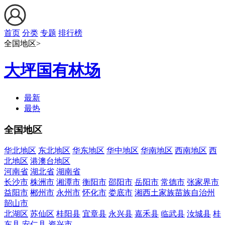
首页
分类
专题
排行榜
全国地区>
大坪国有林场
最新
最热
全国地区
华北地区
东北地区
华东地区
华中地区
华南地区
西南地区
西
北地区
港澳台地区
河南省
湖北省
湖南省
长沙市
株洲市
湘潭市
衡阳市
邵阳市
岳阳市
常德市
张家界市
益阳市
郴州市
永州市
怀化市
娄底市
湘西土家族苗族自治州
韶山市
北湖区
苏仙区
桂阳县
宜章县
永兴县
嘉禾县
临武县
汝城县
桂
东县
安仁县
资兴市