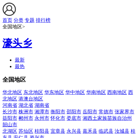
首页
分类
专题
排行榜
全国地区>
濠头乡
最新
最热
全国地区
华北地区
东北地区
华东地区
华中地区
华南地区
西南地区
西
北地区
港澳台地区
河南省
湖北省
湖南省
长沙市
株洲市
湘潭市
衡阳市
邵阳市
岳阳市
常德市
张家界市
益阳市
郴州市
永州市
怀化市
娄底市
湘西土家族苗族自治州
韶山市
北湖区
苏仙区
桂阳县
宜章县
永兴县
嘉禾县
临武县
汝城县
桂
东县
安仁县
资兴市