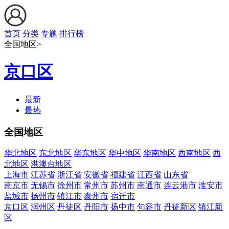
首页
分类
专题
排行榜
全国地区>
京口区
最新
最热
全国地区
华北地区
东北地区
华东地区
华中地区
华南地区
西南地区
西
北地区
港澳台地区
上海市
江苏省
浙江省
安徽省
福建省
江西省
山东省
南京市
无锡市
徐州市
常州市
苏州市
南通市
连云港市
淮安市
盐城市
扬州市
镇江市
泰州市
宿迁市
京口区
润州区
丹徒区
丹阳市
扬中市
句容市
丹徒新区
镇江新
区