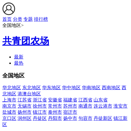
首页
分类
专题
排行榜
全国地区>
共青团农场
最新
最热
全国地区
华北地区
东北地区
华东地区
华中地区
华南地区
西南地区
西
北地区
港澳台地区
上海市
江苏省
浙江省
安徽省
福建省
江西省
山东省
南京市
无锡市
徐州市
常州市
苏州市
南通市
连云港市
淮安市
盐城市
扬州市
镇江市
泰州市
宿迁市
京口区
润州区
丹徒区
丹阳市
扬中市
句容市
丹徒新区
镇江新
区