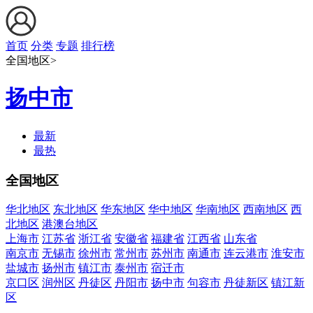
首页
分类
专题
排行榜
全国地区>
扬中市
最新
最热
全国地区
华北地区
东北地区
华东地区
华中地区
华南地区
西南地区
西
北地区
港澳台地区
上海市
江苏省
浙江省
安徽省
福建省
江西省
山东省
南京市
无锡市
徐州市
常州市
苏州市
南通市
连云港市
淮安市
盐城市
扬州市
镇江市
泰州市
宿迁市
京口区
润州区
丹徒区
丹阳市
扬中市
句容市
丹徒新区
镇江新
区