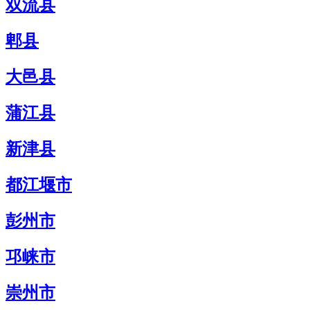
双流县
郫县
大邑县
蒲江县
新津县
都江堰市
彭州市
邛崃市
崇州市