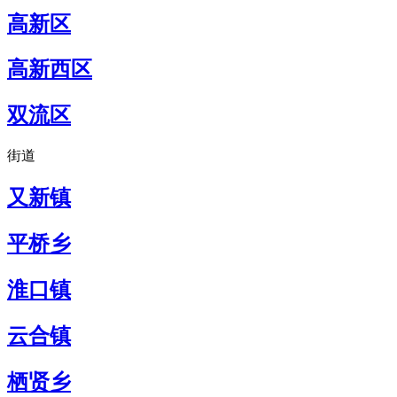
高新区
高新西区
双流区
街道
又新镇
平桥乡
淮口镇
云合镇
栖贤乡