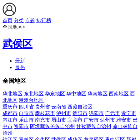
首页
分类
专题
排行榜
全国地区>
武侯区
最新
最热
全国地区
华北地区
东北地区
华东地区
华中地区
华南地区
西南地区
西
北地区
港澳台地区
重庆市
四川省
贵州省
云南省
西藏自治区
成都市
自贡市
攀枝花市
泸州市
德阳市
绵阳市
广元市
遂宁市
内江市
乐山市
南充市
眉山市
宜宾市
广安市
达州市
雅安市
巴
中市
资阳市
阿坝藏族羌族自治州
甘孜藏族自治州
凉山彝族自
治州
锦江区
青羊区
金牛区
武侯区
成华区
龙泉驿区
青白江区
新都