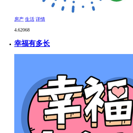
房产
生活
详情
4.6
2068
幸福有多长