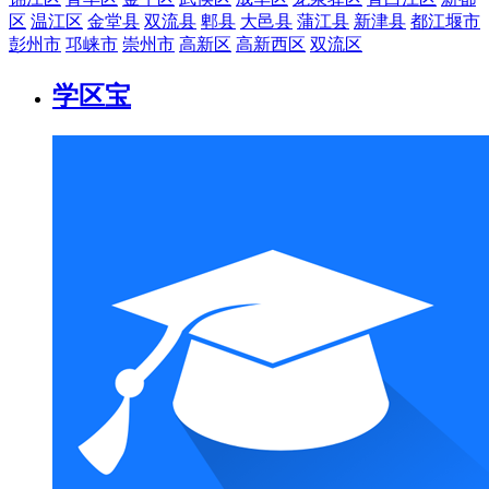
区
温江区
金堂县
双流县
郫县
大邑县
蒲江县
新津县
都江堰市
彭州市
邛崃市
崇州市
高新区
高新西区
双流区
学区宝