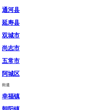
通河县
延寿县
双城市
尚志市
五常市
阿城区
街道
幸福镇
朝阳镇