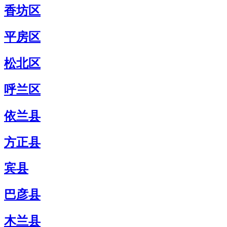
香坊区
平房区
松北区
呼兰区
依兰县
方正县
宾县
巴彦县
木兰县