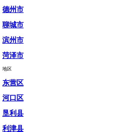
德州市
聊城市
滨州市
菏泽市
地区
东营区
河口区
垦利县
利津县