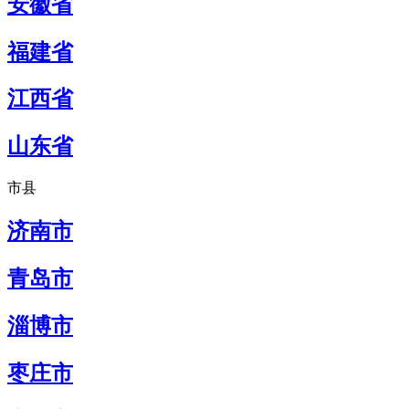
安徽省
福建省
江西省
山东省
市县
济南市
青岛市
淄博市
枣庄市