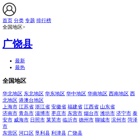
首页
分类
专题
排行榜
全国地区>
广饶县
最新
最热
全国地区
华北地区
东北地区
华东地区
华中地区
华南地区
西南地区
西
北地区
港澳台地区
上海市
江苏省
浙江省
安徽省
福建省
江西省
山东省
济南市
青岛市
淄博市
枣庄市
东营市
烟台市
潍坊市
济宁市
泰
安市
威海市
日照市
莱芜市
临沂市
德州市
聊城市
滨州市
菏泽
市
东营区
河口区
垦利县
利津县
广饶县