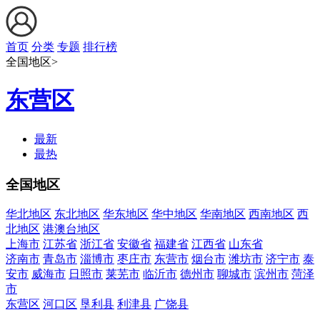
首页
分类
专题
排行榜
全国地区>
东营区
最新
最热
全国地区
华北地区
东北地区
华东地区
华中地区
华南地区
西南地区
西
北地区
港澳台地区
上海市
江苏省
浙江省
安徽省
福建省
江西省
山东省
济南市
青岛市
淄博市
枣庄市
东营市
烟台市
潍坊市
济宁市
泰
安市
威海市
日照市
莱芜市
临沂市
德州市
聊城市
滨州市
菏泽
市
东营区
河口区
垦利县
利津县
广饶县