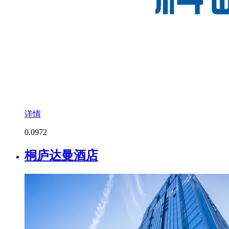
详情
0.0
972
桐庐达曼酒店