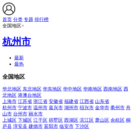
首页
分类
专题
排行榜
全国地区>
杭州市
最新
最热
全国地区
华北地区
东北地区
华东地区
华中地区
华南地区
西南地区
西
北地区
港澳台地区
上海市
江苏省
浙江省
安徽省
福建省
江西省
山东省
杭州市
宁波市
温州市
嘉兴市
湖州市
绍兴市
金华市
衢州市
舟
山市
台州市
丽水市
上城区
下城区
江干区
拱墅区
西湖区
滨江区
萧山区
余杭区
桐
庐县
淳安县
建德市
富阳市
临安市
下沙区