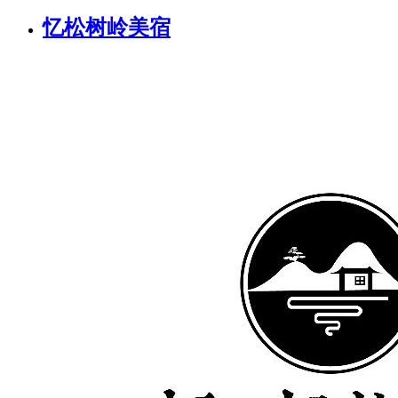
忆松树岭美宿