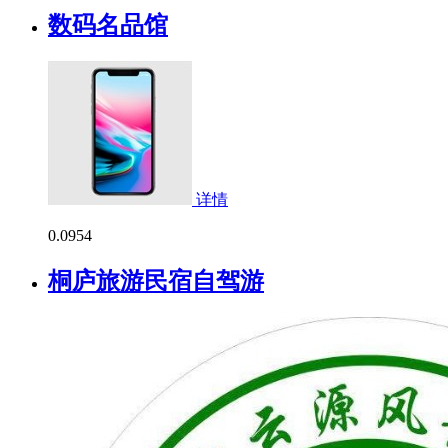
数码名品馆
详情
0.0
954
桐庐旅游民宿自驾游