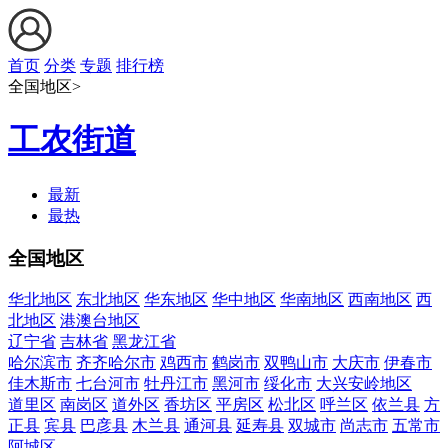
首页
分类
专题
排行榜
全国地区>
工农街道
最新
最热
全国地区
华北地区
东北地区
华东地区
华中地区
华南地区
西南地区
西
北地区
港澳台地区
辽宁省
吉林省
黑龙江省
哈尔滨市
齐齐哈尔市
鸡西市
鹤岗市
双鸭山市
大庆市
伊春市
佳木斯市
七台河市
牡丹江市
黑河市
绥化市
大兴安岭地区
道里区
南岗区
道外区
香坊区
平房区
松北区
呼兰区
依兰县
方
正县
宾县
巴彦县
木兰县
通河县
延寿县
双城市
尚志市
五常市
阿城区