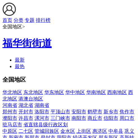
首页
分类
专题
排行榜
全国地区>
福华街街道
最新
最热
全国地区
华北地区
东北地区
华东地区
华中地区
华南地区
西南地区
西
北地区
港澳台地区
河南省
湖北省
湖南省
郑州市
开封市
洛阳市
平顶山市
安阳市
鹤壁市
新乡市
焦作市
濮阳市
许昌市
漯河市
三门峡市
南阳市
商丘市
信阳市
周口市
驻马店市
省直辖县级行政区划
中原区
二七区
管城回族区
金水区
上街区
惠济区
中牟县
巩义
市
新密市
新郑市
登封市
荥阳市
经济开发区
郑东新区
高新技