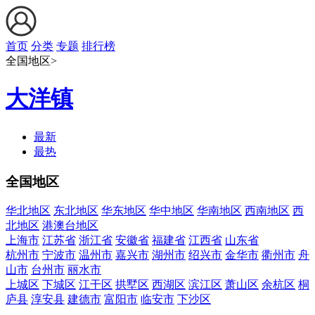
首页
分类
专题
排行榜
全国地区>
大洋镇
最新
最热
全国地区
华北地区
东北地区
华东地区
华中地区
华南地区
西南地区
西
北地区
港澳台地区
上海市
江苏省
浙江省
安徽省
福建省
江西省
山东省
杭州市
宁波市
温州市
嘉兴市
湖州市
绍兴市
金华市
衢州市
舟
山市
台州市
丽水市
上城区
下城区
江干区
拱墅区
西湖区
滨江区
萧山区
余杭区
桐
庐县
淳安县
建德市
富阳市
临安市
下沙区