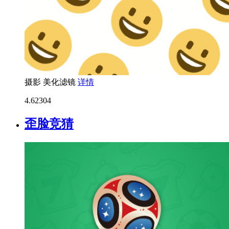
摄影
美化滤镜
详情
4.6
2304
歪脸竞猜