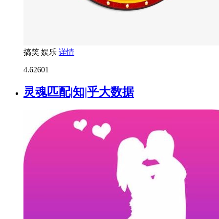
搞笑
娱乐
详情
4.6
2601
灵魂匹配|知|乎大数据