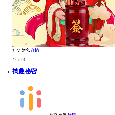
社交
婚恋
详情
4.6
2661
搞趣秘密
社交
通讯
详情