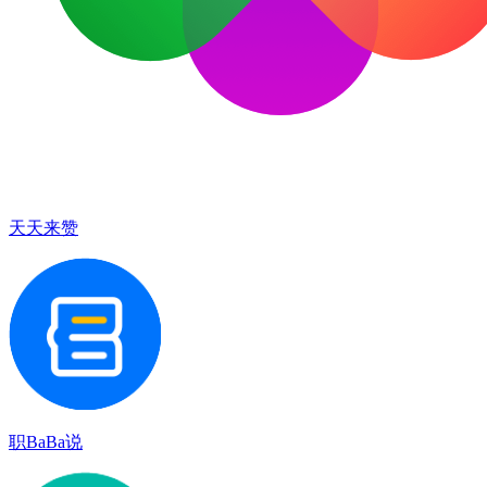
天天来赞
职BaBa说