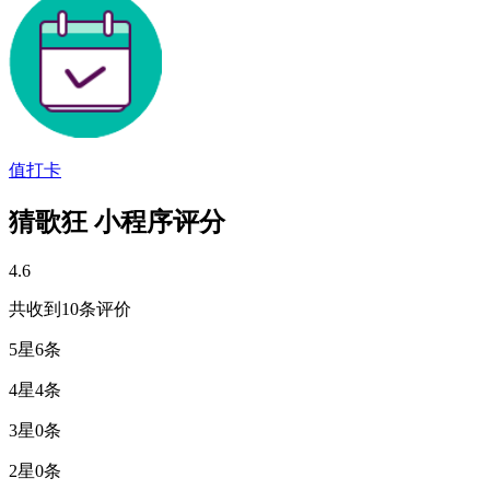
值打卡
猜歌狂 小程序评分
4.6
共收到10条评价
5星
6条
4星
4条
3星
0条
2星
0条