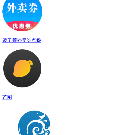
饿了领外卖券点餐
芒图