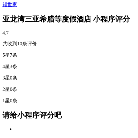
鳗世家
亚龙湾三亚希腊等度假酒店 小程序评分
4.7
共收到10条评价
5星
7条
4星
3条
3星
0条
2星
0条
1星
0条
请给小程序评分吧