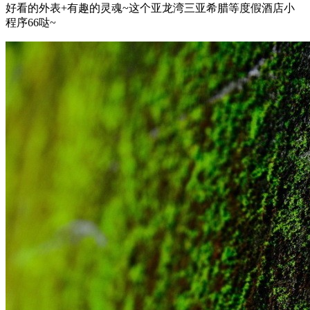
好看的外表+有趣的灵魂~这个亚龙湾三亚希腊等度假酒店小
程序66哒~