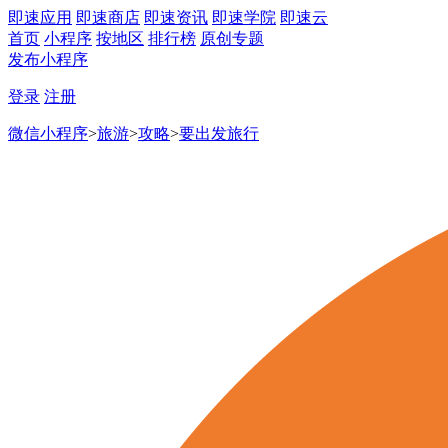
即速应用
即速商店
即速资讯
即速学院
即速云
首页
小程序
按地区
排行榜
原创专题
发布小程序
登录
注册
微信小程序
>
旅游
>
攻略
>
要出发旅行