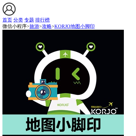
首页
分类
专题
排行榜
微信小程序>
旅游
>
攻略
>
KORJO地图小脚印