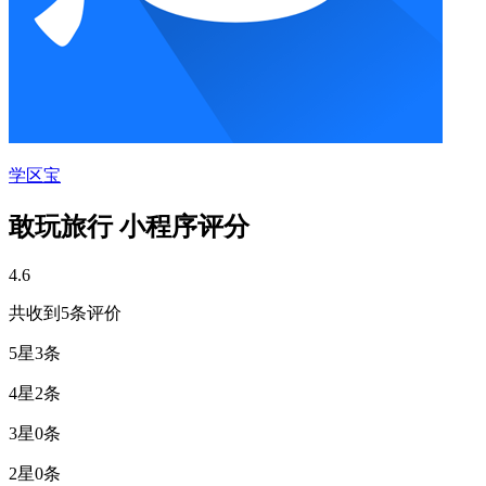
学区宝
敢玩旅行 小程序评分
4.6
共收到5条评价
5星
3条
4星
2条
3星
0条
2星
0条