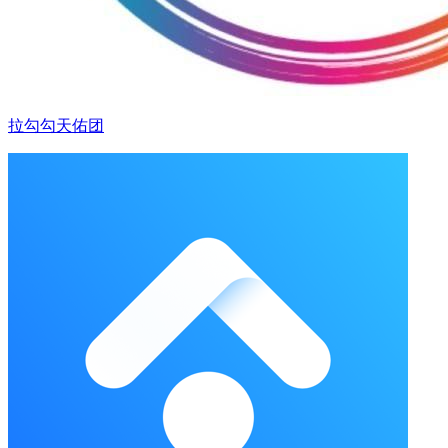
拉勾勾天佑团