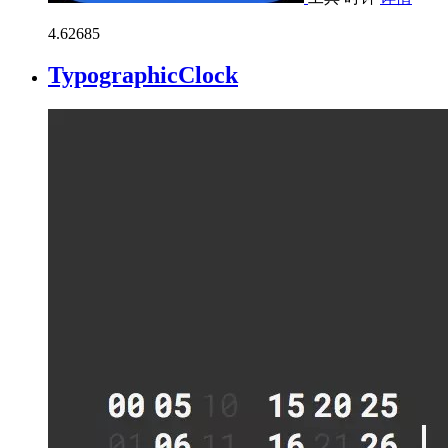
4.6
2685
TypographicClock