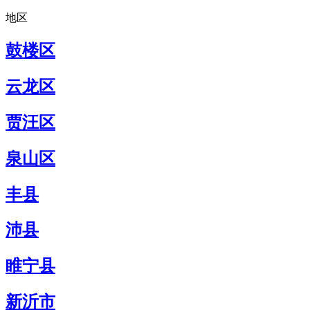
地区
鼓楼区
云龙区
贾汪区
泉山区
丰县
沛县
睢宁县
新沂市