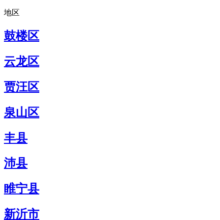
地区
鼓楼区
云龙区
贾汪区
泉山区
丰县
沛县
睢宁县
新沂市