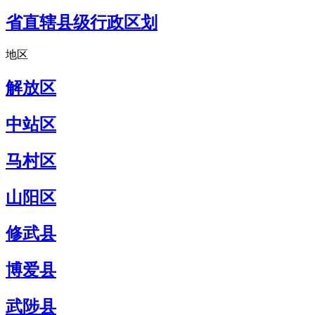
省直辖县级行政区划
地区
解放区
中站区
马村区
山阳区
修武县
博爱县
武陟县