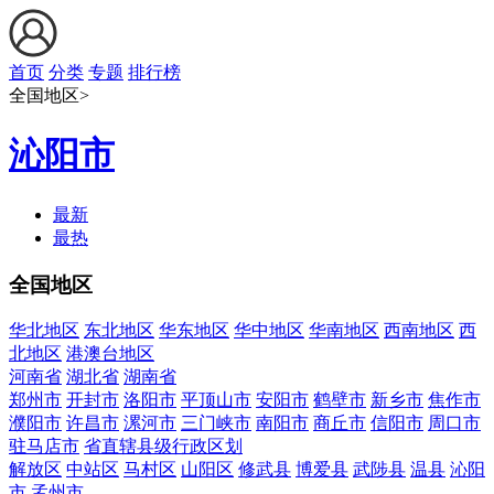
首页
分类
专题
排行榜
全国地区>
沁阳市
最新
最热
全国地区
华北地区
东北地区
华东地区
华中地区
华南地区
西南地区
西
北地区
港澳台地区
河南省
湖北省
湖南省
郑州市
开封市
洛阳市
平顶山市
安阳市
鹤壁市
新乡市
焦作市
濮阳市
许昌市
漯河市
三门峡市
南阳市
商丘市
信阳市
周口市
驻马店市
省直辖县级行政区划
解放区
中站区
马村区
山阳区
修武县
博爱县
武陟县
温县
沁阳
市
孟州市